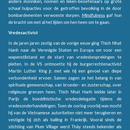
andere monniken, nonnen en leken-beoefenaars op grote
schaal hulpacties voor de getroffen bevolking in de door
bombardementen verwoeste dorpen.
Mindfulness
gaf hun
de kracht om met al het lijden om hen heen om te gaan.
Vredesactivist
In de jaren jaren zestig van de vorige eeuw ging Thich Nhat
Hanh naar de Verenigde Staten en Europa om voor een
wapenstilstand en de start van vredesbesprekingen te
pleiten. In de VS ontmoette hij de burgerrechtenactivist
Martin Luther King jr. met wie hij een gevoel van diepe
verbondenheid ervoer. Samen zagen ze het belang in van
spirituele gemeenschap, van broeder- en zusterschap, over
religieuze grenzen heen. Thich Nhat Hanh leidde later in
Parijs de boeddhistische vredesdelegatie tijdens de
vredesonderhandelingen. Toen de oorlog voorbij was mocht
hij van de Vietnamese autoriteiten niet meer terugkeren en
vestigde hij zich als balling in Frankrijk. Vooral sinds de
stichting van Plum Village werd Thây steeds bekender als